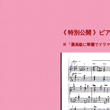
《 特別公開 》
ピ
※ 「最高級に華麗でドラ