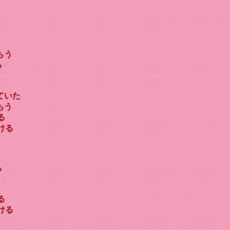
もう
る
ていた
もう
る
ける
る
る
ける