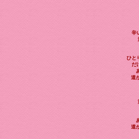
辛
ひと
だ
道
道