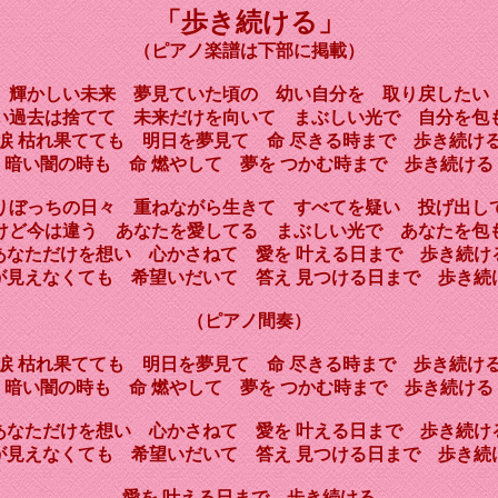
「歩き続ける」
（ピアノ楽譜は下部に掲載）
輝かしい未来 夢見ていた頃の 幼い自分を 取り戻したい
い過去は捨てて 未来だけを向いて まぶしい光で 自分を包
涙 枯れ果てても 明日を夢見て 命 尽きる時まで 歩き続け
暗い闇の時も 命 燃やして 夢を つかむ時まで 歩き続ける
りぼっちの日々 重ねながら生きて すべてを疑い 投げ出し
けど今は違う あなたを愛してる まぶしい光で あなたを包
あなただけを想い 心かさねて 愛を 叶える日まで 歩き続け
が見えなくても 希望いだいて 答え 見つける日まで 歩き続
（ピアノ間奏）
涙 枯れ果てても 明日を夢見て 命 尽きる時まで 歩き続け
暗い闇の時も 命 燃やして 夢を つかむ時まで 歩き続ける
あなただけを想い 心かさねて
愛を 叶える日まで 歩き続け
が見えなくても 希望いだいて 答え 見つける日まで 歩き続
愛を 叶える日まで 歩き続ける