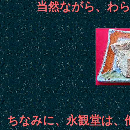
当然ながら、わ
ちなみに、永観堂は、