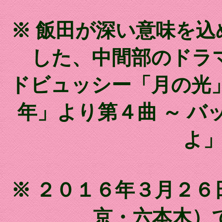
※ 飯田が深い意味を
した、中間部のドラ
ドビュッシー「月の光
年」より第４曲 ～ 
よ
※ ２０１６年３月２
京・六本木）