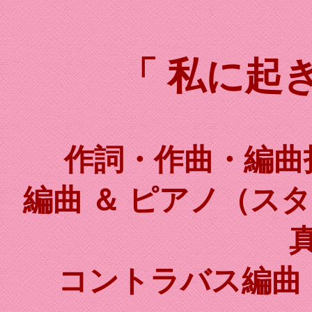
「 私に起
作詞・作曲・編曲指導
編曲 ＆ ピアノ（ス
真
コントラバス編曲 ＆