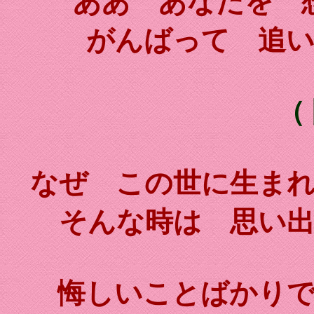
ああ あなたを 
がんばって 追
（
なぜ この世に生ま
そんな時は 思い
悔しいことばかり