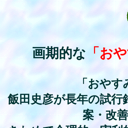
画期的な
「おや
「おやす
飯田史彦が長年の試行
案・改