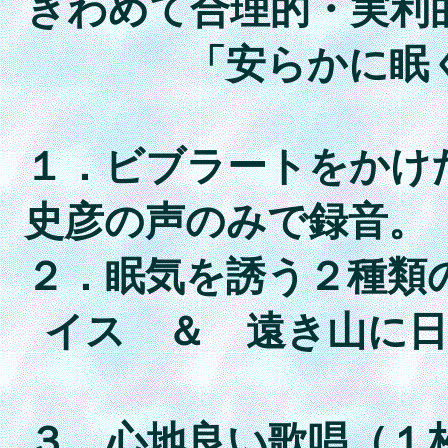
きわめて合理的・実利
「安らかに眠
１．ビブラートをかけ
史彦の声のみで録音。
２．眠気を誘う２種類
イス ＆ 遠き山に
３．心地良い歌唱（１