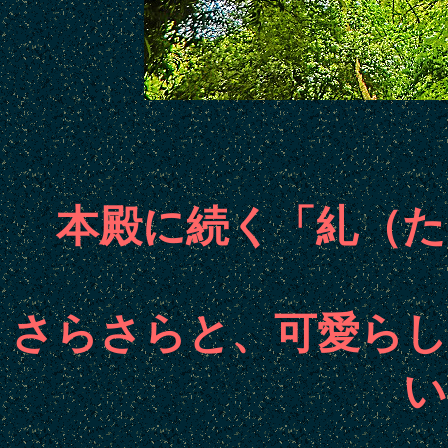
本殿に続く「糺（た
さらさらと、可愛らし
い